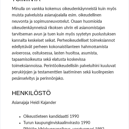
Minulla on vankka kokemus oikeudenkäynneistä kuin myös
muista palveluista asianajoalalla esim. oikeudellinen
neuvonta ja sopimusneuvottelut. Osaan huomioida
oikeudenkäynneissä rikoksen uhrin eli asianomistajan
tarvitseman avun ja tuen kuin myös syytetyn puolustuksen
kannalta keskeiset seikat. Perheoikeudelliset toimeksiannot
edellyttävät perheen kokonaistilanteen hahmottamista
avioerossa, osituksessa, lasten huoltoa, asumista,
tapaamisoikeutta sekä elatusta koskevissa
toimeksiannoissa. Perintöoikeudellisiin palveluihini kuuluvat
perukirjojen ja testamenttien laatiminen sekä kuolinpesien
pesänselvitys ja perinnönjako.
HENKILÖSTÖ
Asianajaja Heidi Kajander
Oikeustieteen kandidaatti 1990
Turun kaupunginviskaalinvirasto 1990