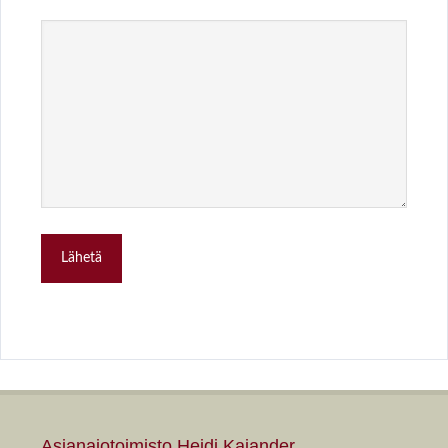
Asianajotoimisto Heidi Kajander